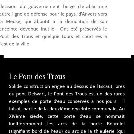
décision du gouvernement belge d’établir une
autre ligne de défense pour le pays, d’Anvers vers
la Meuse, qui aboutit à la démolition de son
enceinte devenue inutile. Ont été préservés le
Pont des Trous et quelque tours et courtines à
l’est de la ville.
Le Pont des Trous
Solide construction érigée au dessus de l’Escaut, près
du pont Delwart, le Pont des Trous est un des rares
exemples de porte d’eau conservés à nos jours. Il
faisait partie de la deuxième enceinte communale. Au
XIVème siècle, cette porte d’eau se nommait
indifféremment les arcs de la porte Bourdiel
(signifiant bord de l’eau) ou arc de la thieulerie (qui