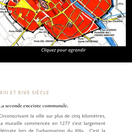
Cliquez pour agrandir
XIII ET XIVE SIÈCLE
La seconde enceinte communale.
Circonscrivant la ville sur plus de cinq kilomètres,
la muraille commencée en 1277 s’est largement
détruite lors de l’urbanisation du XIX
. C’est la
e