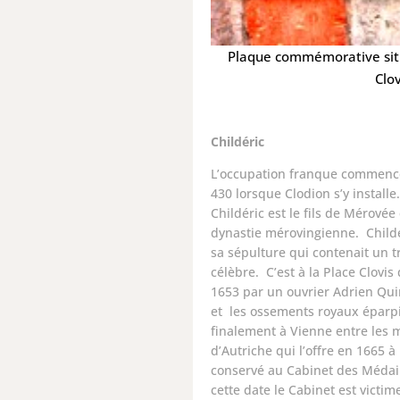
Plaque commémorative situ
Clov
Childéric
L’occupation franque commence
430 lorsque Clodion s’y installe.
Childéric est le fils de Mérové
dynastie mérovingienne. Childé
sa sépulture qui contenait un 
célèbre. C’est à la Place Clovis 
1653 par un ouvrier Adrien Qui
et les ossements royaux éparpil
finalement à Vienne entre les 
d’Autriche qui l’offre
en 1665
à
conservé au Cabinet des Médail
cette date le Cabinet est victim