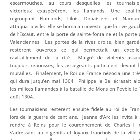
escarmouches, au cours desquelles les tournaisie
victorieux exaspérèrent les flamands. Une coaliti
regroupant Flamands, Lilois, Douaisiens et Namuro
attaqua la ville. Elle se borna a n’investir que la rive gau
de l’Escaut, entre la porte de sainte-fontaine et la porte 
Valenciennes. Les portes de la rives droite, bien gardé
restèrent ouvertes ce qui permettait un excelle
ravitaillement de la cité. Malgré de violents assau
toujours repoussés, les assiégeants piétinaient devant l
murailles. Finalement, le Roi de France négocia une trê
qui dura jusqu’en mai 1304. Philippe le Bel écrasait alo
les milices flamandes à la bataille de Mons en Pevèle le 
août 1304.
Les tournaisiens restèrent ensuite fidèle au roi de Fran
lors de la guerre de cent ans. Jeanne d’Arc les invita à 
rendre à Reins pour le couronnement de Charles II 
s’adressant au « gentils et loyaux franchois de la ville 