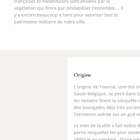
françaises et hollandaises sont envahis par la
végétation qui finira par déstabiliser l’ensemble…. Il
y a encore beaucoup à faire pour valoriser tout le
patrimoine militaire de notre ville.
Origine
L’origine de Tournai, une des vi
Gaule-Belgique, se perd dans l
les romains firent la conquête d
des bourgades déjà très ancien
l’existence avérée sur un gué e
Le nom de la ville a fait naîtr
parmi lesquelles les plus souve
celtique ou romaine. D’une part