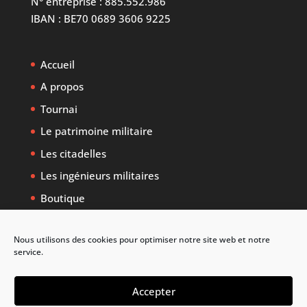
N° entreprise : 885.552.986
IBAN : BE70 0689 3606 9225
Accueil
A propos
Tournai
Le patrimoine militaire
Les citadelles
Les ingénieurs militaires
Boutique
Nous utilisons des cookies pour optimiser notre site web et notre
service.
Suivez nos actualités via la page Facebook des
Accepter
Amis de la Citadelle de Tournai