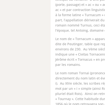
(porte, passage) et « ac » ou « 
ac » et par contraction linguist
à la forme latine « Turnacum »
part, l’appellation dériverait d
romain nommé Turnus, ceci éta
l’époque, tel Antoing, domaine
Le nom de « Tornacum » apparaî
dite de Peutinger, table que 
environs de 230. Au Vème siècle
indique une « Civitas Tornacens
Jérôme écrit « Tornacus » en pré
par les romains.
Le nom roman Tornai (prononcer
directement du nom latin et év
i). Au XIVe siècle, les scribes
mot par un « i » simple (ainsi Ro
pluriel était Rois). Ainsi on ret
« Tournay ». Cette habitude du
1856 où le nom retrouvera son « 