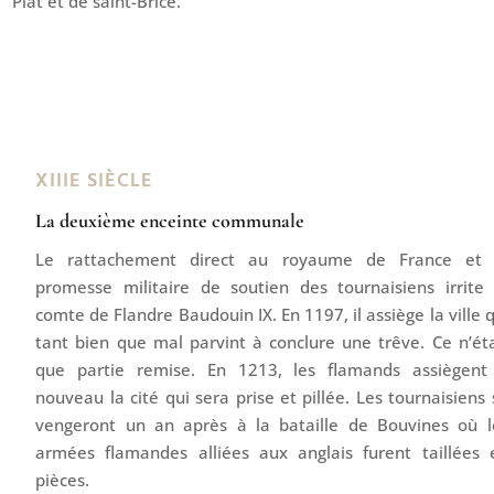
Piat et de saint-Brice.
XIIIE SIÈCLE
La deuxième enceinte communale
Le rattachement direct au royaume de France et 
promesse militaire de soutien des tournaisiens irrite 
comte de Flandre Baudouin IX. En 1197, il assiège la ville q
tant bien que mal parvint à conclure une trêve. Ce n’éta
que partie remise. En 1213, les flamands assiègent
nouveau la cité qui sera prise et pillée. Les tournaisiens 
vengeront un an après à la bataille de Bouvines où l
armées flamandes alliées aux anglais furent taillées 
pièces.